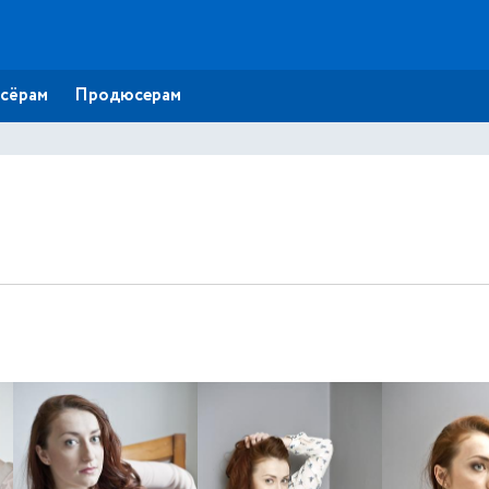
сёрам
Продюсерам