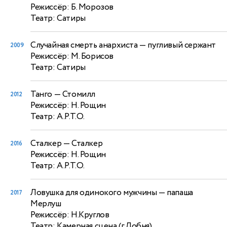
Режиссёр: Б. Морозов
Театр: Сатиры
Случайная смерть анархиста
— пугливый сержант
2009
Режиссёр: М. Борисов
Театр: Сатиры
Танго
— Стомилл
2012
Режиссёр: Н. Рощин
Театр: А.Р.Т.О.
Сталкер
— Сталкер
2016
Режиссёр: Н. Рощин
Театр: А.Р.Т.О.
Ловушка для одинокого мужчины
— папаша
2017
Мерлуш
Режиссёр: Н.Круглов
Театр: Камерная сцена (г.Лобня)