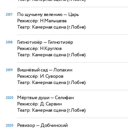
По щучьему велению
— Царь
2017
Режиссёр: Н.Малышева
Театр: Камерная сцена (г.Лобня)
Гипнотизёр
— Гипнотизёр
2018
Режиссёр: Н.Круглов
Театр: Камерная сцена (г.Лобня)
Вишнёвый сад
— Лопахин
2019
Режиссёр: И. Суворов
Театр: Камерная сцена (г.Лобня)
Мёртвые души
— Селифан
2020
Режиссёр: Д. Сарвин
Театр: Камерная сцена (г.Лобня)
Ревизор
— Добчинский
2020