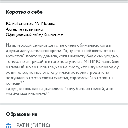
Коротко о себе
Юлия Гоманюк, 49, Москва.
Актёр театра и кино.
Официальный сайт / Кинолифт
Из актёрской семьи, в детстве очень обижалась, когда 
друзья или учителя говорили: "а, ну что с неё взять, это ж 
артистка", поэтому думала, когда вырасту буду кем угодно, 
только не актрисой, в итоге поступила в МГИМО, язык был 
отличный, но вот  поняла, что не смогу, что иду на поводу у 
родителей, не моё это, случилась истерика, родители 
подумали, что это слезы счастья, спросили: "а что же ты 
хочешь?"

вдруг , сквозь слезы ,выпалила: "хочу быть актрисой, и не 
смейте мне помогать!" 
Образование
РАТИ (ГИТИС)