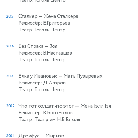
Сталкер
— Жена Сталкера
2015
Режиссёр: Е.Григорьев
Театр: Гоголь Центр
Без Страха
— Зоя
2014
Режиссёр: В.Наставшев
Театр: Гоголь Центр
Елка у Ивановых
— Мать Пузыревых
2013
Режиссёр: Д.Азаров
Театр: Гоголь Центр
Что тот солдат,что этот
— Жена Гэли Гэя
2002
Режиссёр: К.Богомолов
Театр: Театр им. Н.В.Гоголя
Дрейфус
— Мириам
2001