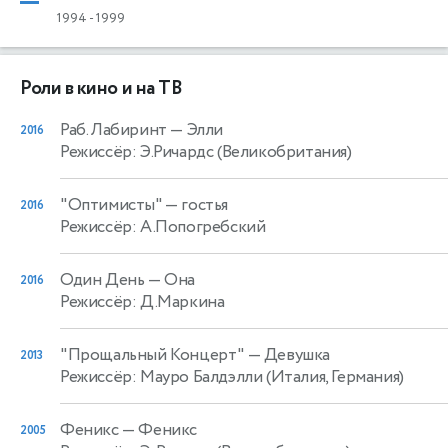
1994
-
1999
Роли в кино и на ТВ
Раб. Лабиринт
— Элли
2016
Режиссёр: Э.Ричардс (Великобритания)
"Оптимисты"
— гостья
2016
Режиссёр: А.Попогребский
Один День
— Она
2016
Режиссёр: Д.Маркина
"Прощальный Концерт"
— Девушка
2013
Режиссёр: Мауро Балдэлли (Италия, Германия)
Феникс
— Феникс
2005