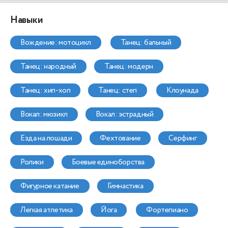
Навыки
вождение: мотоцикл
танец: бальный
танец: народный
танец: модерн
танец: хип-хоп
танец: степ
клоунада
вокал: мюзикл
вокал: эстрадный
езда на лошади
фехтование
серфинг
ролики
боевые единоборства
фигурное катание
гимнастика
легкая атлетика
йога
фортепиано