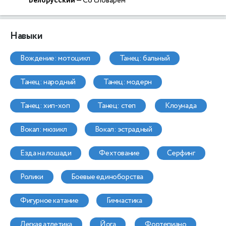
Белорусский
— Со словарём
Навыки
вождение: мотоцикл
танец: бальный
танец: народный
танец: модерн
танец: хип-хоп
танец: степ
клоунада
вокал: мюзикл
вокал: эстрадный
езда на лошади
фехтование
серфинг
ролики
боевые единоборства
фигурное катание
гимнастика
легкая атлетика
йога
фортепиано