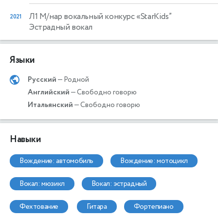
Л1 М/нар вокальный конкурс «StarKids”
2021
Эстрадный вокал
Языки
Русский
— Родной
Английский
— Свободно говорю
Итальянский
— Свободно говорю
Навыки
вождение: автомобиль
вождение: мотоцикл
вокал: мюзикл
вокал: эстрадный
фехтование
гитара
фортепиано