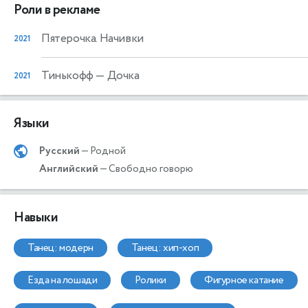
Роли в рекламе
Пятерочка. Начивки
2021
Тинькофф
— Дочка
2021
Языки
Русский
— Родной
Английский
— Свободно говорю
Навыки
танец: модерн
танец: хип-хоп
езда на лошади
ролики
фигурное катание