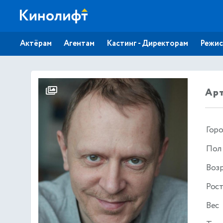
Актёрам
Агентам
Кастинг - Директорам
Режис
Арт
Гор
Пол
Воз
Рос
Вес