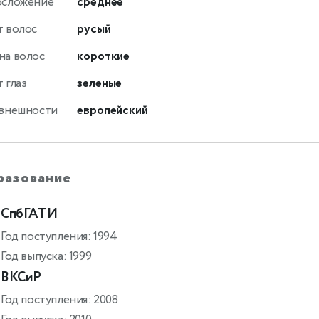
осложение
среднее
т волос
русый
на волос
короткие
 глаз
зеленые
 внешности
европейский
разование
СпбГАТИ
Год поступления: 1994
Год выпуска: 1999
ВКСиР
Год поступления: 2008