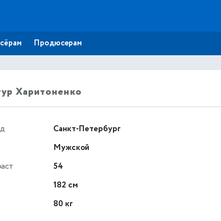
сёрам
Продюсерам
ур Харитоненко
од
Санкт-Петербург
Мужской
раст
54
т
182 см
80 кг