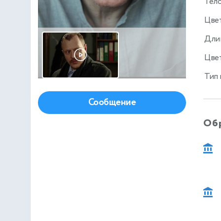
Тел
Цве
Дли
Цвет
Тип
Сообщение
Об