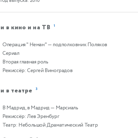
Год выпуска: 2010
и в кино и на ТВ
1
Операция " Неман"
— подполковник Поляков
Сериал
Вторая главная роль
Режиссёр: Сергей Виноградов
и в театре
3
В Мадрид, в Мадрид
— Марсиаль
Режиссёр: Лев Эренбург
Театр: Небольшой Драматический Театр