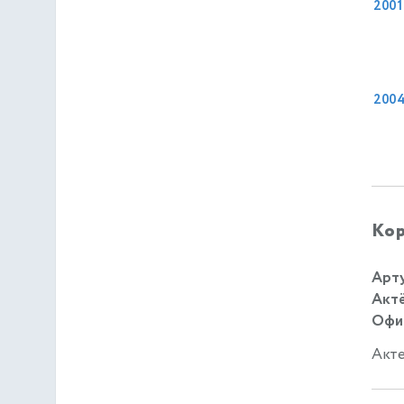
2001
200
Кор
Арту
Актё
Офиц
Акте