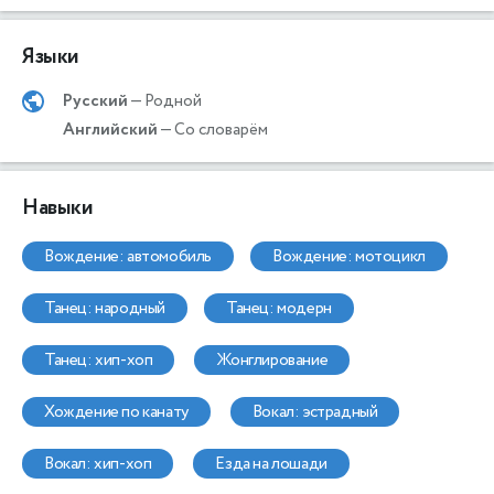
Языки
Русский
— Родной
Английский
— Со словарём
Навыки
вождение: автомобиль
вождение: мотоцикл
танец: народный
танец: модерн
танец: хип-хоп
жонглирование
хождение по канату
вокал: эстрадный
вокал: хип-хоп
езда на лошади