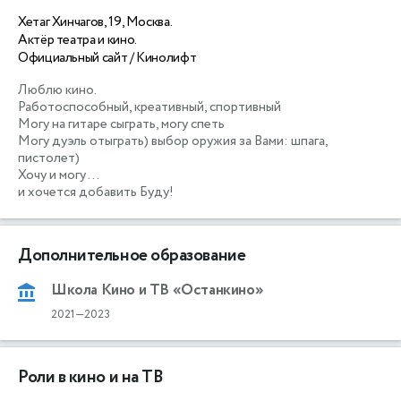
Хетаг Хинчагов, 19, Москва.
Актёр театра и кино.
Официальный сайт / Кинолифт
Люблю кино. 

Работоспособный, креативный, спортивный

Могу на гитаре сыграть, могу спеть

Могу дуэль отыграть) выбор оружия за Вами: шпага, 
пистолет) 

Хочу и могу ... 

и хочется добавить Буду!
Дополнительное образование
Школа Кино и ТВ «Останкино»
2021—2023
Роли в кино и на ТВ