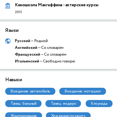
Киношкола Макгаффина - актерские курсы
2015
Языки
Русский
— Родной
Английский
— Со словарём
Французский
— Со словарём
Итальянский
— Свободно говорю
Навыки
вождение: автомобиль
вождение: мотоцикл
танец: бальный
танец: модерн
клоунада
жонглирование
хождение по канату