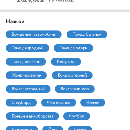
Французский
— Со словарём
Навыки
вождение: автомобиль
танец: бальный
танец: народный
танец: модерн
танец: хип-хоп
клоунада
жонглирование
вокал: оперный
вокал: эстрадный
вокал: хип-хоп
сноуборд
фехтование
ролики
боевые единоборства
футбол
гимнастика
йога
гитара