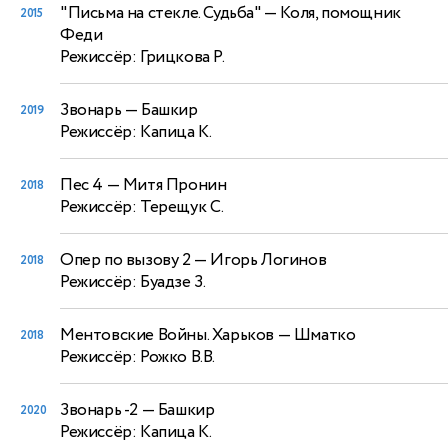
"Письма на стекле. Судьба"
— Коля, помощник
2015
Феди
Режиссёр: Грицкова Р.
Звонарь
— Башкир
2019
Режиссёр: Капица К.
Пес 4
— Митя Пронин
2018
Режиссёр: Терещук С.
Опер по вызову 2
— Игорь Логинов
2018
Режиссёр: Буадзе З.
Ментовские Войны. Харьков
— Шматко
2018
Режиссёр: Рожко В.В.
Звонарь -2
— Башкир
2020
Режиссёр: Капица К.