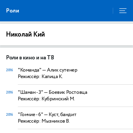
Роли
Николай Кий
Роли в кино и на ТВ
"Команда"
— Алик сутенер
2016
Режиссёр: Капица К.
"Шаман - 3"
— Боевик Ростовца
2016
Режиссёр: Кубринский М.
"Гончие - 6"
— Куст, бандит
2016
Режиссёр: Мызников В.