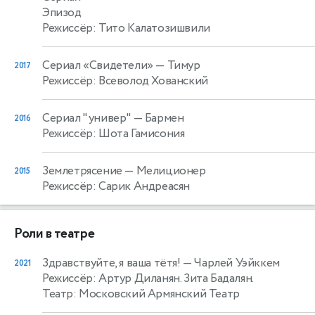
Эпизод
Режиссёр: Тито Калатозишвили
Сериал «Свидетели»
— Тимур
2017
Режиссёр: Всеволод Хованский
Сериал "универ"
— Бармен
2016
Режиссёр: Шота Гамисония
Землетрясение
— Мелиционер
2015
Режиссёр: Сарик Андреасян
Роли в театре
Здравствуйте, я ваша тётя!
— Чарлей Уэйккем
2021
Режиссёр: Артур Диланян. Зита Бадалян.
Театр: Московский Армянский Театр