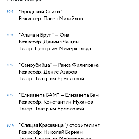
"Бродский. Стихи."
2016
Режиссёр: Павел Михайлов
"Альма и Брут"
— Она
2015
Режиссёр: Даниил Чащин
Театр: Центр им. Мейерхольда
"Самоубийца"
— Раиса Филиповна
2015
Режиссёр: Денис Азаров
Театр: Театр им. Ермоловой
"Елизавета БАМ"
— Елизавета Бам
2015
Режиссёр: Константин Муханов
Театр: Театр им. Ермоловой
"Спящая Красавица "/ сторителинг
2014
Режиссёр: Николай Берман