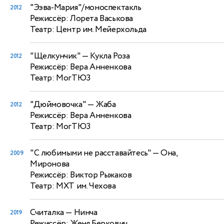
"Ээва-Мария"/моноспектакль
2012
Режиссёр: Лорета Васькова
Театр: Центр им. Мейерхольда
"Щелкунчик"
— Кукла Роза
2012
Режиссёр: Вера Анненкова
Театр: МогТЮЗ
"Дюймовочка"
— Жаба
2012
Режиссёр: Вера Анненкова
Театр: МогТЮЗ
"С любимыми не расставайтесь"
— Она,
2009
Миронова
Режиссёр: Виктор Рыжаков
Театр: МХТ им. Чехова
Считалка
— Нинча
2019
Режиссёр: Женя Беркович