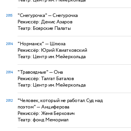
Театр: Центр им. Мейерхольда
"Снегурочка"
— Снегурочка
2015
Режиссёр: Денис Азаров
Театр: Боярские Палаты
"Норманск"
— Шлюха
2014
Режиссёр: Юрий Квиатковский
Театр: Центр им. Мейерхольда
"Травоядные"
— Она
2014
Режиссёр: Талгат Баталов
Театр: Центр им. Мейерхольда
"Человек, который не работал. Суд над
2012
поэтом"
— Анциферова
Режиссёр: Женя Беркович
Театр: фонд Мемориал