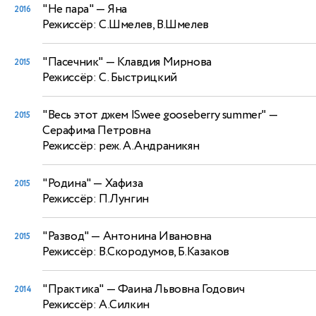
"Не пара"
— Яна
2016
Режиссёр: С.Шмелев, В.Шмелев
"Пасечник"
— Клавдия Мирнова
2015
Режиссёр: С. Быстрицкий
"Весь этот джем |Swee gooseberry summer"
—
2015
Серафима Петровна
Режиссёр: реж. А.Андраникян
"Родина"
— Хафиза
2015
Режиссёр: П.Лунгин
"Развод"
— Антонина Ивановна
2015
Режиссёр: В.Скородумов, Б.Казаков
"Практика"
— Фаина Львовна Годович
2014
Режиссёр: А.Силкин