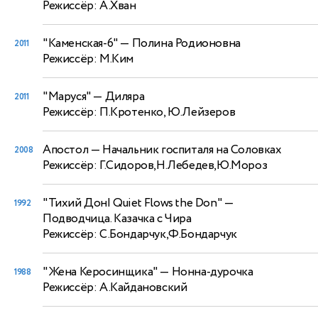
Режиссёр: А.Хван
"Каменская-6"
— Полина Родионовна
2011
Режиссёр: М.Ким
"Маруся"
— Диляра
2011
Режиссёр: П.Кротенко, Ю.Лейзеров
Апостол
— Начальник госпиталя на Соловках
2008
Режиссёр: Г.Сидоров,Н.Лебедев,Ю.Мороз
"Тихий Дон| Quiet Flows the Don"
—
1992
Подводчица. Казачка с Чира
Режиссёр: С.Бондарчук,Ф.Бондарчук
"Жена Керосинщика"
— Нонна-дурочка
1988
Режиссёр: А.Кайдановский