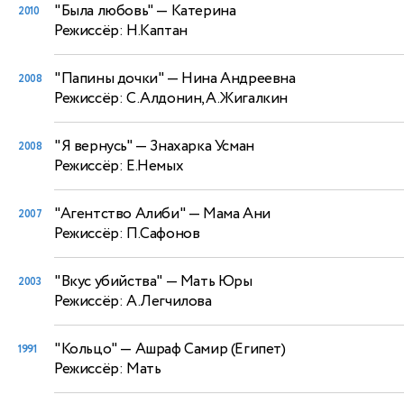
"Была любовь"
— Катерина
2010
Режиссёр: Н.Каптан
"Папины дочки"
— Нина Андреевна
2008
Режиссёр: С.Алдонин,А.Жигалкин
"Я вернусь"
— Знахарка Усман
2008
Режиссёр: Е.Немых
"Агентство Алиби"
— Мама Ани
2007
Режиссёр: П.Сафонов
"Вкус убийства"
— Мать Юры
2003
Режиссёр: А.Легчилова
"Кольцо"
— Ашраф Самир (Египет)
1991
Режиссёр: Мать