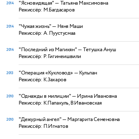
"Ясновидящая"
— Татьяна Максимовна
2014
Режиссёр: М.Багдасаров
"Чужая жизнь"
— Няня Маши
2014
Режиссёр: А. Пуустусмаа
"Последний из Магикян"
— Тетушка Ануш
2014
Режиссёр: Р. Гигинеишвили
"Операция «Кукловод»
— Кульпан
2013
Режиссёр: К.Захаров
"Однажды в милиции"
— Ирина Ивановна
2010
Режиссёр: К.Папакуль, В.Ивановская
"Дежурный ангел"
— Маргарита Семеновна
2010
Режиссёр: П.Игнатов