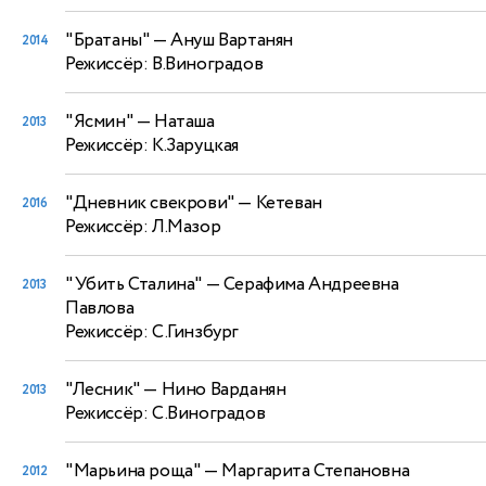
"Братаны"
— Ануш Вартанян
2014
Режиссёр: В.Виноградов
"Ясмин"
— Наташа
2013
Режиссёр: К.Заруцкая
"Дневник свекрови"
— Кетеван
2016
Режиссёр: Л.Мазор
"Убить Сталина"
— Серафима Андреевна
2013
Павлова
Режиссёр: С.Гинзбург
"Лесник"
— Нино Варданян
2013
Режиссёр: С.Виноградов
"Марьина роща"
— Маргарита Степановна
2012