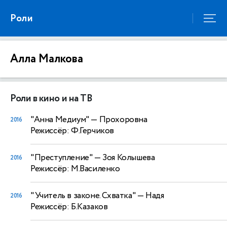
Роли
Алла Малкова
Роли в кино и на ТВ
"Анна Медиум"
— Прохоровна
2016
Режиссёр: Ф.Герчиков
"Преступление"
— Зоя Колышева
2016
Режиссёр: М.Василенко
"Учитель в законе. Схватка"
— Надя
2016
Режиссёр: Б.Казаков