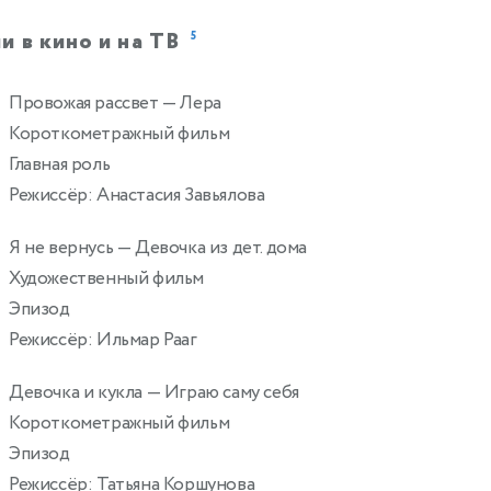
и в кино и на ТВ
5
Провожая рассвет
— Лера
2
Короткометражный фильм
Главная роль
Режиссёр: Анастасия Завьялова
Я не вернусь
— Девочка из дет. дома
Художественный фильм
Эпизод
Режиссёр: Ильмар Рааг
Девочка и кукла
— Играю саму себя
Короткометражный фильм
Эпизод
Режиссёр: Татьяна Коршунова