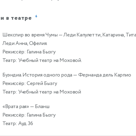
и в театре
6
Шекспир во время Чумы
— Леди Капулетти, Катарина, Тита
Леди Анна, Офелия.
Режиссёр: Галина Бызгу
Театр: Учебный театр на Моховой.
Буэндиа. История одного рода
— Фернанда дель Карпио
Режиссёр: Сергей Бызгу
Театр: Учебный театр на Моховой
«Врата рая»
— Бланш
2
Режиссёр: Галина Бызгу
Театр: Ауд. 36