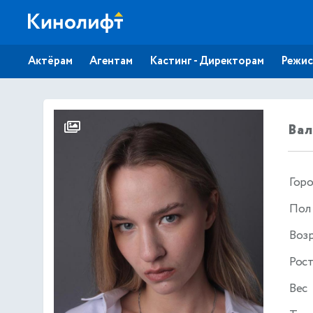
Актёрам
Агентам
Кастинг - Директорам
Режис
Ва
Гор
Пол
Воз
Рос
Вес