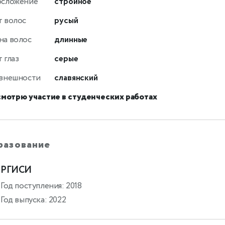
осложение
стройное
т волос
русый
на волос
длинные
 глаз
серые
 внешности
славянский
смотрю участие в студенческих работах
разование
РГИСИ
Год поступления: 2018
Год выпуска: 2022