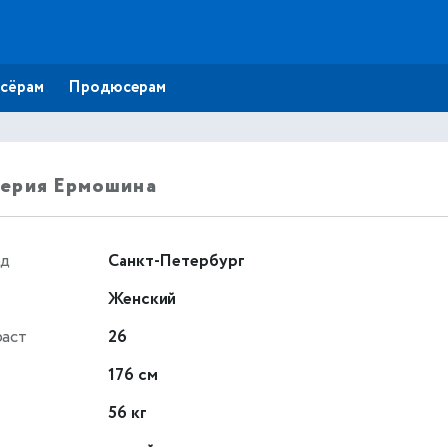
сёрам
Продюсерам
лерия Ермошина
од
Санкт-Петербург
Женский
раст
26
т
176 см
56 кг