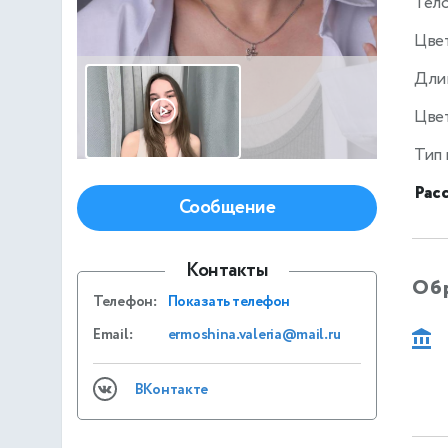
Тел
Цве
Дли
Цвет
Тип
Рас
Сообщение
Контакты
Об
Телефон:
Показать телефон
Email:
ermoshina.valeria@mail.ru
ВКонтакте