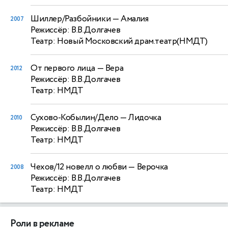
Шиллер/Разбойники
— Амалия
2007
Режиссёр: В.В.Долгачев
Театр: Новый Московский драм.театр(НМДТ)
От первого лица
— Вера
2012
Режиссёр: В.В.Долгачев
Театр: НМДТ
Сухово-Кобылин/Дело
— Лидочка
2010
Режиссёр: В.В.Долгачев
Театр: НМДТ
Чехов/12 новелл о любви
— Верочка
2008
Режиссёр: В.В.Долгачев
Театр: НМДТ
Роли в рекламе