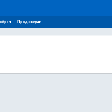
сёрам
Продюсерам