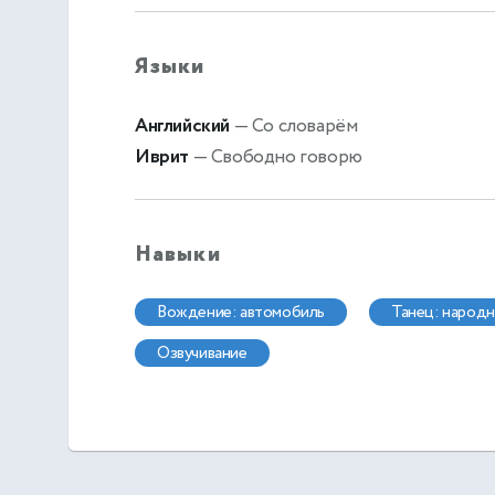
Языки
Английский
— Со словарём
Иврит
— Свободно говорю
Навыки
вождение: автомобиль
танец: народ
озвучивание