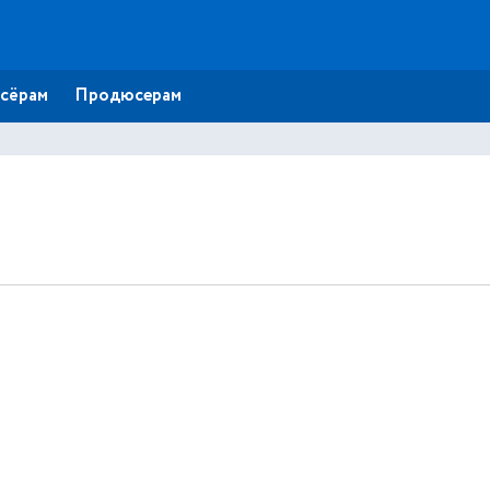
сёрам
Продюсерам