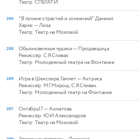
Театр: СПБГАТИ
"В пучине страстей и сомнений" Даниил
2016
Хармс
— Лиза
Театр: Театр на Моховой
Обыкновенные чудики
— Продавщица
2018
Режиссёр: С.Я.Спивак
Театр: Молодежный театра на Фонтанке
Игра в Шекспира. Гамлет.
— Актриса
2019
Режиссёр: М.Г.Мирош; С.Я.Спивак
Театр: Молодежный театр на Фонтанке
Октябрь17
— Ахматова
2017
Режиссёр: Ю.И.Александров
Театр: Театр на Моховой
Звериные истории
— Лемминг