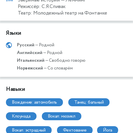
2018
Режиссёр: С.Я.Спивак
Театр: Молодежный театр на Фонтанке
Языки
Русский
— Родной
Английский
— Родной
Итальянский
— Свободно говорю
Норвежский
— Со словарём
Навыки
вождение: автомобиль
танец: бальный
клоунада
вокал: мюзикл
вокал: эстрадный
фехтование
йога