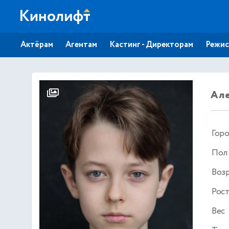
Актёрам
Агентам
Кастинг - Директорам
Режис
Ал
Гор
Пол
Воз
Рос
Вес