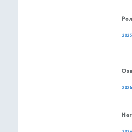
Рол
2025
Оз
2026
На
202