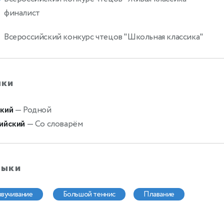
финалист
Всероссийский конкурс чтецов "Школьная классика"
ыки
кий
— Родной
ийский
— Со словарём
выки
озвучивание
большой теннис
плавание