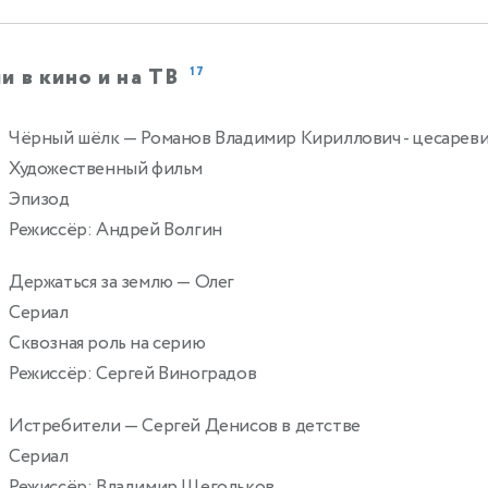
и в кино и на ТВ
17
Чёрный шёлк
— Романов Владимир Кириллович - цесарев
Художественный фильм
Эпизод
Режиссёр: Андрей Волгин
Держаться за землю
— Олег
Сериал
Сквозная роль на серию
Режиссёр: Сергей Виноградов
Истребители
— Сергей Денисов в детстве
Сериал
Режиссёр: Владимир Щегольков