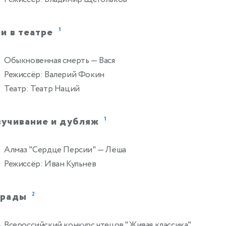
и в театре
1
Обыкновенная смерть
— Вася
Режиссёр: Валерий Фокин
Театр: Театр Наций
вучивание и дубляж
1
Алмаз "Сердце Персии"
— Лёша
Режиссёр: Иван Кульнев
грады
2
Всероссийский конкурс чтецов "Живая классика"
4