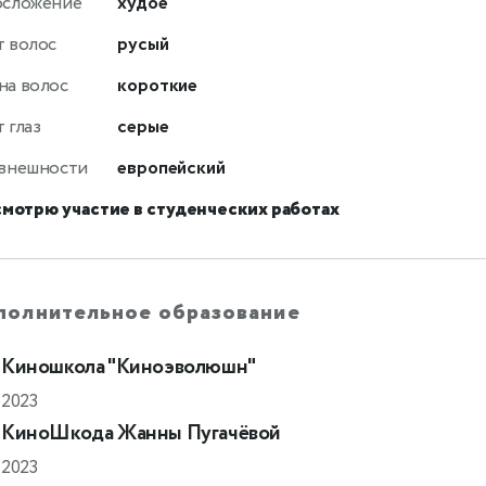
осложение
худое
т волос
русый
на волос
короткие
 глаз
серые
 внешности
европейский
смотрю участие в студенческих работах
полнительное образование
Киношкола "Киноэволюшн"
2023
КиноШкода Жанны Пугачёвой
2023