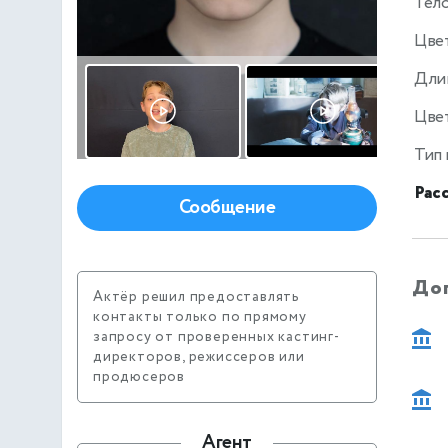
Тел
Цве
Дли
Цвет
Тип
Рас
Сообщение
До
Актёр решил предоставлять
контакты только по прямому
запросу от проверенных кастинг-
директоров, режиссеров или
продюсеров
Агент