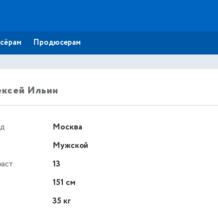
сёрам
Продюсерам
ексей Ильин
од
Москва
Мужской
раст
13
т
151 см
35 кг