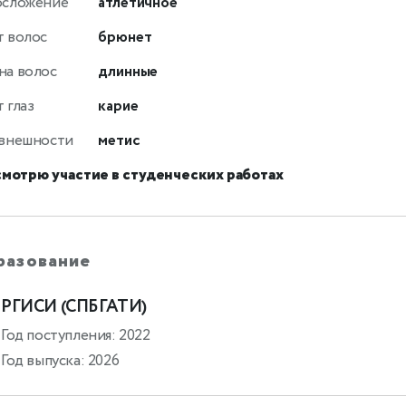
осложение
атлетичное
т волос
брюнет
на волос
длинные
 глаз
карие
 внешности
метис
смотрю участие в студенческих работах
разование
РГИСИ (СПБГАТИ)
Год поступления: 2022
Год выпуска: 2026