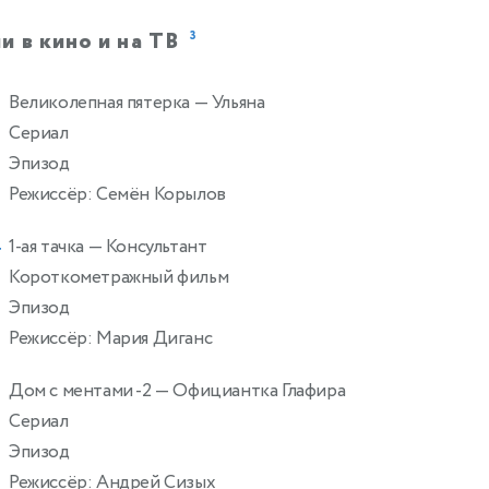
и в кино и на ТВ
3
Великолепная пятерка
— Ульяна
Сериал
Эпизод
Режиссёр: Семён Корылов
1-ая тачка
— Консультант
4
Короткометражный фильм
Эпизод
Режиссёр: Мария Диганс
Дом с ментами -2
— Официантка Глафира
Сериал
Эпизод
Режиссёр: Андрей Сизых