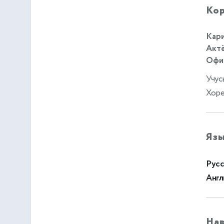
Кор
Кари
Актё
Офиц
Учус
Хоре
Яз
Русс
Англ
На