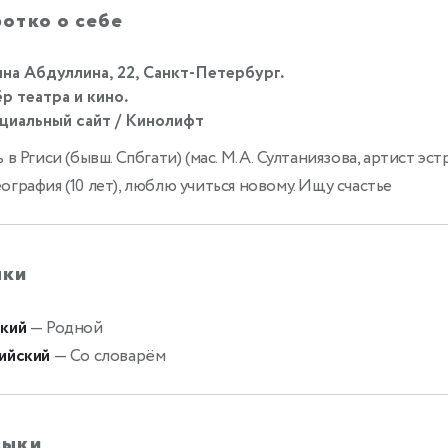
отко о себе
на Абдуллина, 22, Санкт-Петербург.
р театра и кино.
иальный сайт / Кинолифт
ь в Ргиси (бывш. Спбгати) (мас. М.А. Султаниязова, артист эст
ография (10 лет), люблю учиться новому. Ищу счастье
ыки
кий
— Родной
ийский
— Со словарём
выки