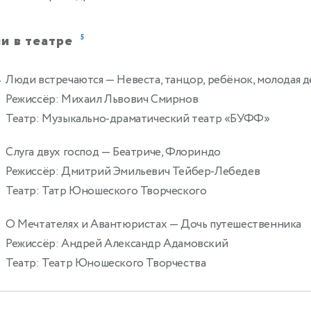
и в театре
5
Люди встречаются
— Невеста, танцор, ребёнок, молодая 
4
Режиссёр: Михаил Львович Смирнов
Театр: Музыкально-драматический театр «БУФФ»
Слуга двух господ
— Беатриче, Флориндо
0
Режиссёр: Дмитрий Эмильевич Тейбер-Лебедев
Театр: Татр Юношеского Творческого
О Мечтателях и Авантюристах
— Дочь путешественника
0
Режиссёр: Андрей Александр Адамовский
Театр: Театр Юношеского Творчества