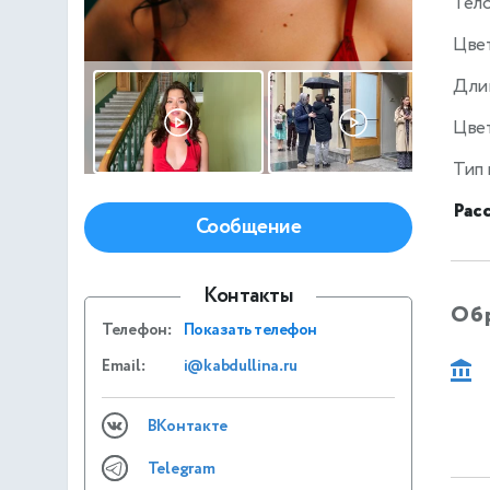
Тел
Цве
Дли
Цвет
Тип
Рас
Сообщение
Контакты
Об
Телефон:
Показать телефон
Email:
i@kabdullina.ru
ВКонтакте
Telegram