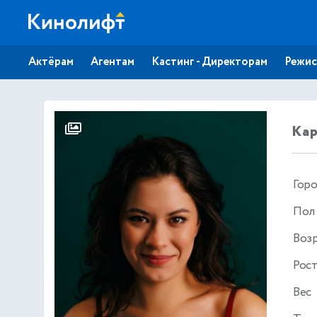
Актёрам
Агентам
Кастинг - Директорам
Режис
Кар
Гор
Пол
Воз
Рос
Вес