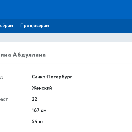
сёрам
Продюсерам
ина Абдуллина
од
Санкт-Петербург
Женский
раст
22
т
167 см
54 кг