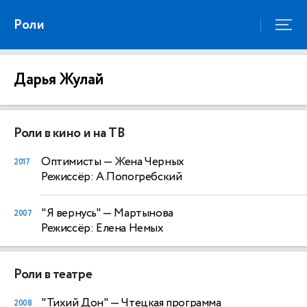
Роли
Дарья Жулай
Роли в кино и на ТВ
Оптимисты
— Жена Черных
2017
Режиссёр: А.Попогребский
"Я вернусь"
— Мартынова
2007
Режиссёр: Елена Немых
Роли в театре
"Тихий Дон"
— Чтецкая программа
2008