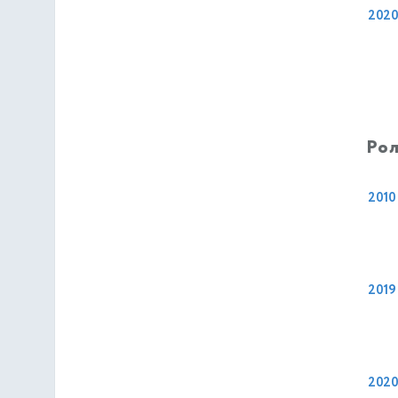
202
Рол
2010
2019
202