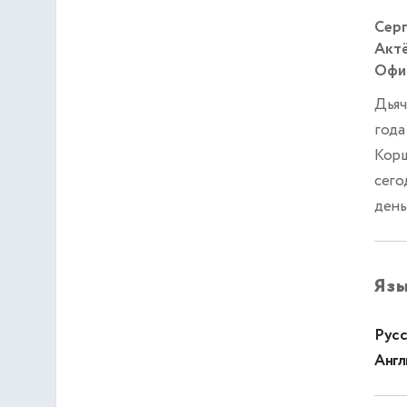
Серг
Актё
Офиц
Дьяч
года
Корш
сего
день
Яз
Русс
Англ