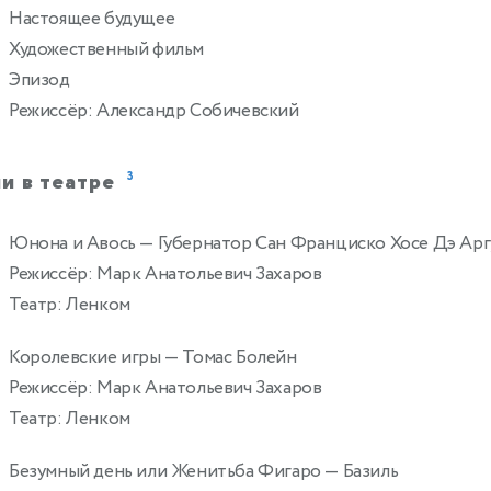
Настоящее будущее
0
Художественный фильм
Эпизод
Режиссёр: Александр Собичевский
и в театре
3
Юнона и Авось
— Губернатор Сан Франциско Хосе Дэ Арг
Режиссёр: Марк Анатольевич Захаров
Театр: Ленком
Королевские игры
— Томас Болейн
Режиссёр: Марк Анатольевич Захаров
Театр: Ленком
Безумный день или Женитьба Фигаро
— Базиль
0