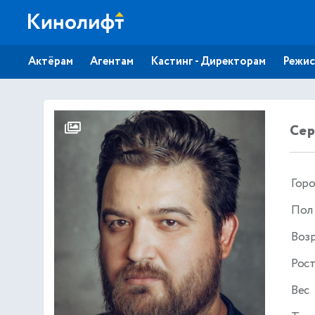
Актёрам
Агентам
Кастинг - Директорам
Режис
Сер
Гор
Пол
Воз
Рос
Вес