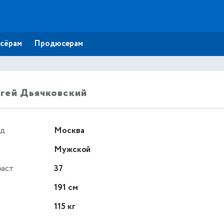
сёрам
Продюсерам
гей Дьячковский
од
Москва
Мужской
раст
37
т
191 см
115 кг