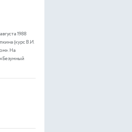
августа 1988
пкина (курс В.И.
ом». На
 «Безумный