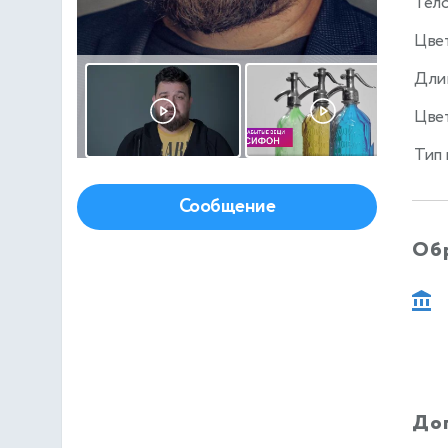
Тел
Цве
Дли
Цвет
Тип
Сообщение
Об
До