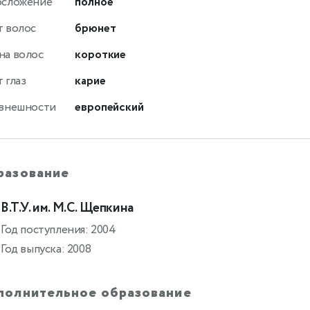
осложение
полное
т волос
брюнет
на волос
короткие
 глаз
карие
 внешности
европейский
разование
В.Т.У. им. М.С. Щепкина
Год поступления: 2004
Год выпуска: 2008
полнительное образование