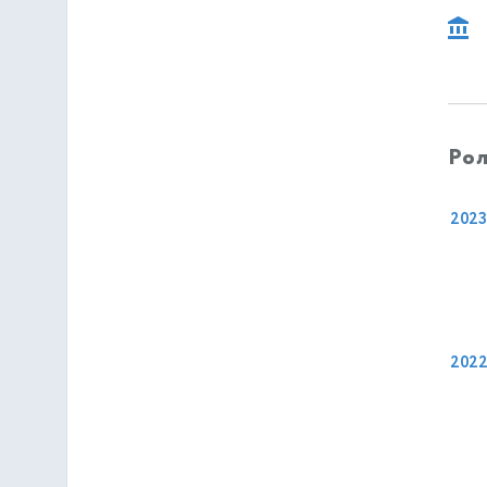
Рол
2023
202