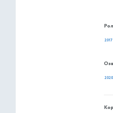
Рол
2017
Оз
202
Кор