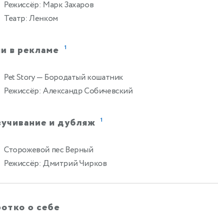
Режиссёр: Марк Захаров
Театр: Ленком
и в рекламе
1
Pet Story
— Бородатый кошатник
Режиссёр: Александр Собичевский
вучивание и дубляж
1
Сторожевой пес Верный
0
Режиссёр: Дмитрий Чирков
отко о себе