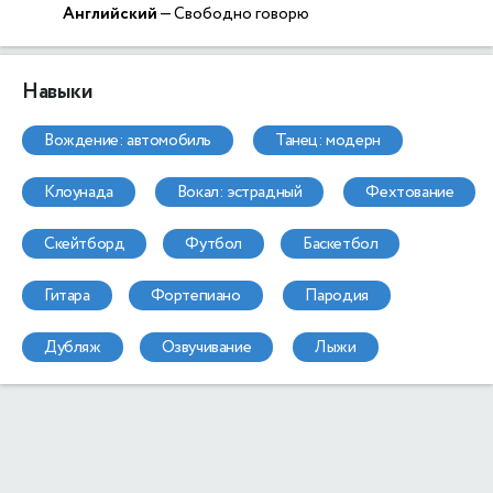
Английский
— Свободно говорю
Навыки
вождение: автомобиль
танец: модерн
клоунада
вокал: эстрадный
фехтование
скейтборд
футбол
баскетбол
гитара
фортепиано
пародия
дубляж
озвучивание
лыжи