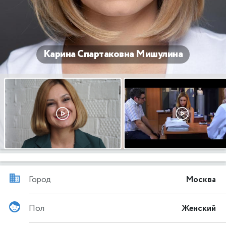
Карина Спартаковна Мишулина
Город
Москва
Пол
Женский