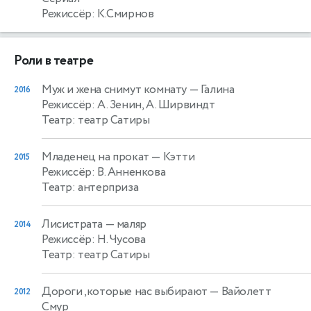
Режиссёр: К.Смирнов
Роли в театре
Муж и жена снимут комнату
— Галина
2016
Режиссёр: А. Зенин, А. Ширвиндт
Театр: театр Сатиры
Младенец на прокат
— Кэтти
2015
Режиссёр: В. Анненкова
Театр: антерприза
Лисистрата
— маляр
2014
Режиссёр: Н. Чусова
Театр: театр Сатиры
Дороги ,которые нас выбирают
— Вайолетт
2012
Смур