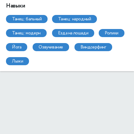
Навыки
танец: бальный
танец: народный
танец: модерн
езда на лошади
ролики
йога
озвучивание
виндсерфинг
лыжи