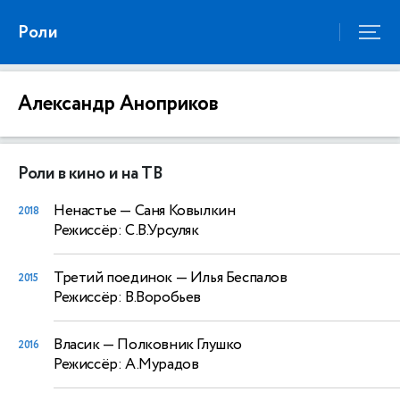
Роли
Александр Аноприков
Роли в кино и на ТВ
Ненастье
— Саня Ковылкин
2018
Режиссёр: С.В.Урсуляк
Третий поединок
— Илья Беспалов
2015
Режиссёр: В.Воробьев
Власик
— Полковник Глушко
2016
Режиссёр: А.Мурадов