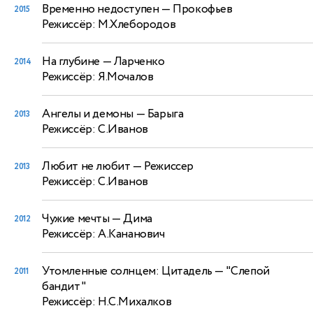
Временно недоступен
— Прокофьев
2015
Режиссёр: М.Хлебородов
На глубине
— Ларченко
2014
Режиссёр: Я.Мочалов
Ангелы и демоны
— Барыга
2013
Режиссёр: С.Иванов
Любит не любит
— Режиссер
2013
Режиссёр: С.Иванов
Чужие мечты
— Дима
2012
Режиссёр: А.Кананович
Утомленные солнцем: Цитадель
— "Слепой
2011
бандит"
Режиссёр: Н.С.Михалков