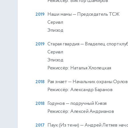
Режиссёр: Виктор Шамиров
Наши мамы
— Председатель ТСЖ
2019
Сериал
Эпизод
Старая гвардия
— Владелец спортклуб
2019
Сериал
Эпизод
Режиссёр: Наталья Хлопецкая
Рая знает
— Начальник охраны Орлов
2018
Режиссёр: Александр Баранов
Годунов
— подручный Князя
2018
Режиссёр: Алексей Андрианов
Паук (Из тени)
— Андрей Летяев нач.
2017