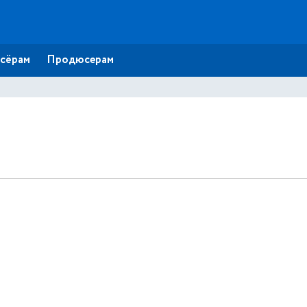
сёрам
Продюсерам