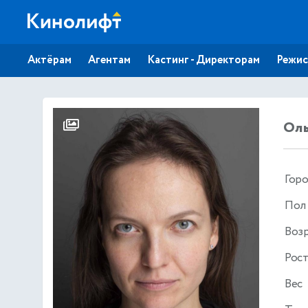
Актёрам
Агентам
Кастинг - Директорам
Режис
Оль
Гор
Пол
Воз
Рос
Вес