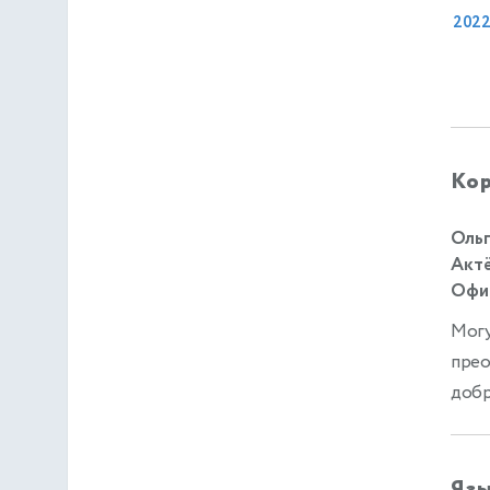
202
Кор
Ольг
Актё
Офиц
Могу
прео
добр
Яз