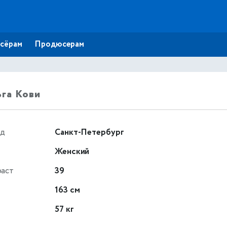
сёрам
Продюсерам
га Кови
од
Санкт-Петербург
Женский
раст
39
т
163 см
57 кг