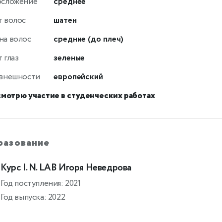
осложение
среднее
т волос
шатен
на волос
средние (до плеч)
 глаз
зеленые
 внешности
европейский
смотрю участие в студенческих работах
разование
Курс I. N. LAB Игоря Неведрова
Год поступления: 2021
Год выпуска: 2022