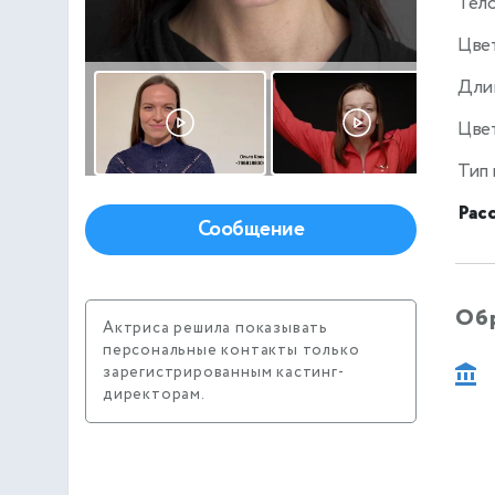
Тел
Цве
Дли
Цвет
Тип
Рас
Сообщение
Об
Актриса решила показывать
персональные контакты только
зарегистрированным кастинг-
директорам.