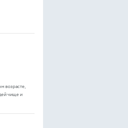
м возрасте,
дей чище и