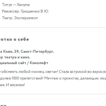
Титул
— Ханума
2
Режиссёр: Грицаенко В. Ю.
Театр: Эксперимент
отко о себе
а Кови, 39, Санкт-Петербург.
р театра и кино.
иальный сайт / Кинолифт
 обсмеять любой «конец света»! Стала актрисой во взросло
долев 1000 препятствий! Мечтаю о проектах, делающих лю
ее. И веселее!
ыки