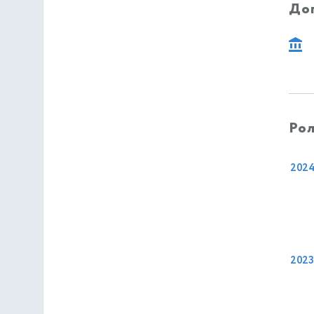
До
Рол
202
2023