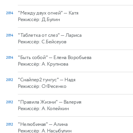
"Между двух огней"
— Катя
2014
Режиссёр: Д.Булин
"Таблетка от слез"
— Лариса
2014
Режиссёр: С.Бейсеуов
"Быть собой"
— Елена Воробьева
2014
Режиссёр: А. Крупнова
"Снайпер2.тунгус"
— Надя
2012
Режиссёр: О.Фесенко
"Правила Жизни"
— Валерия
2012
Режиссёр: А. Копейкин
"Нелюбимая"
— Алина
2012
Режиссёр: А. Насыбулин