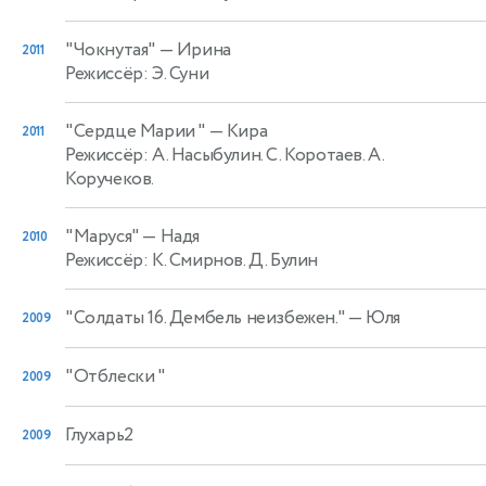
"Чокнутая"
— Ирина
2011
Режиссёр: Э. Суни
"Сердце Марии "
— Кира
2011
Режиссёр: А. Насыбулин. С. Коротаев. А.
Коручеков.
"Маруся"
— Надя
2010
Режиссёр: К. Смирнов. Д. Булин
"Солдаты 16. Дембель неизбежен."
— Юля
2009
"Отблески "
2009
Глухарь2
2009