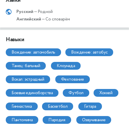
Языки
Русский
— Родной
Английский
— Со словарём
Навыки
вождение: автомобиль
вождение: автобус
танец: бальный
клоунада
вокал: эстрадный
фехтование
боевые единоборства
футбол
хоккей
гимнастика
баскетбол
гитара
пантомима
пародия
озвучивание