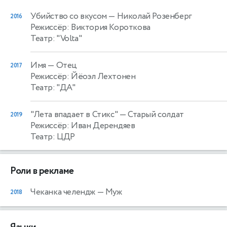
Убийство со вкусом
— Николай Розенберг
2016
Режиссёр: Виктория Короткова
Театр: "Volta"
Имя
— Отец
2017
Режиссёр: Йёоэл Лехтонен
Театр: "ДА"
"Лета впадает в Стикс"
— Старый солдат
2019
Режиссёр: Иван Дерендяев
Театр: ЦДР
Роли в рекламе
Чеканка челендж
— Муж
2018