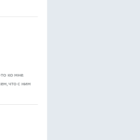
то ко мне.
ем, что с ним