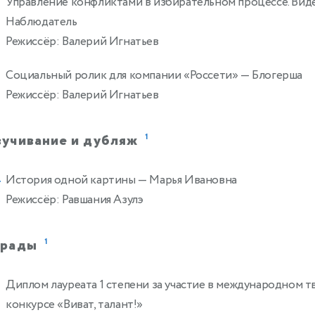
Управление конфликтами в избирательном процессе. Вид
2
Наблюдатель
Режиссёр: Валерий Игнатьев
Социальный ролик для компании «Россети»
— Блогерша
2
Режиссёр: Валерий Игнатьев
вучивание и дубляж
1
История одной картины
— Марья Ивановна
4
Режиссёр: Равшания Азулэ
грады
1
Диплом лауреата 1 степени за участие в международном 
2
конкурсе «Виват, талант!»