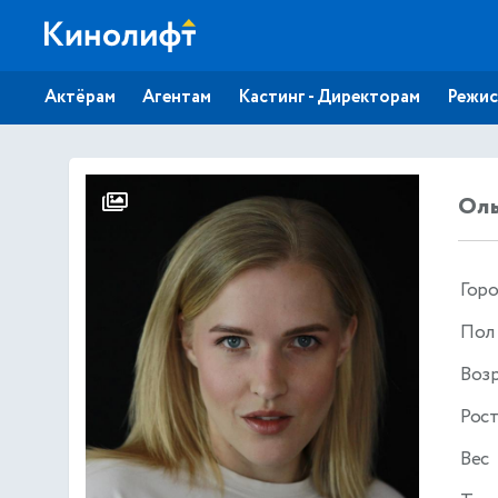
Актёрам
Агентам
Кастинг - Директорам
Режис
Оль
Гор
Пол
Воз
Рос
Вес