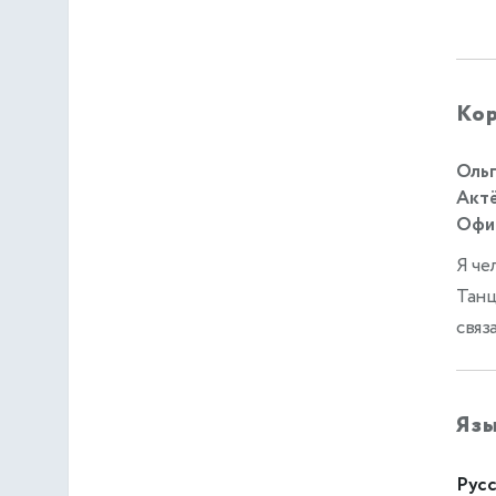
Кор
Ольг
Актё
Офиц
Я че
Танц
связ
Яз
Русс