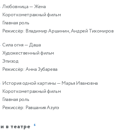
Любовница
— Жена
4
Короткометражный фильм
Главная роль
Режиссёр: Владимир Аршинин, Андрей Тихомиров
Сила огня
— Даша
4
Художественный фильм
Эпизод
Режиссёр: Анна Зубарева
История одной картины
— Марья Ивановна
4
Короткометражный фильм
Главная роль
Режиссёр: Равшания Азулэ
и в театре
6