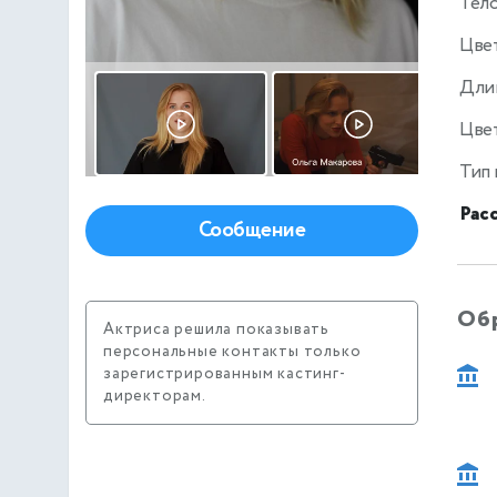
Тел
Цве
Дли
Цвет
Тип
Рас
Сообщение
Об
Актриса решила показывать
персональные контакты только
зарегистрированным кастинг-
директорам.