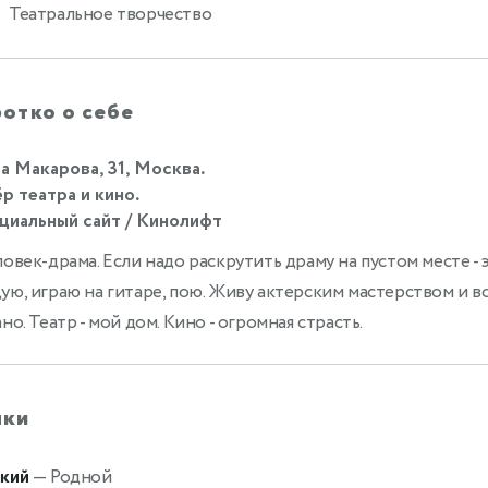
Театральное творчество
отко о себе
а Макарова, 31, Москва.
р театра и кино.
иальный сайт / Кинолифт
ловек-драма. Если надо раскрутить драму на пустом месте - э
ую, играю на гитаре, пою. Живу актерским мастерством и вс
ано. Театр - мой дом. Кино - огромная страсть.
ыки
кий
— Родной