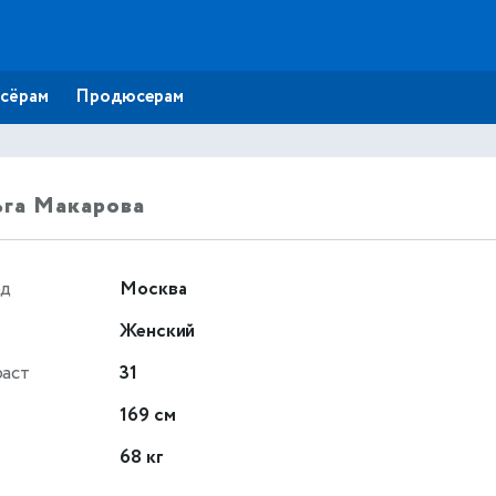
сёрам
Продюсерам
га Макарова
од
Москва
Женский
раст
31
т
169 см
68 кг