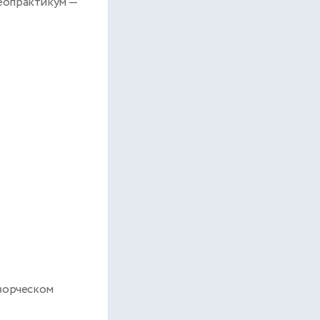
еопрактикум
—
творческом