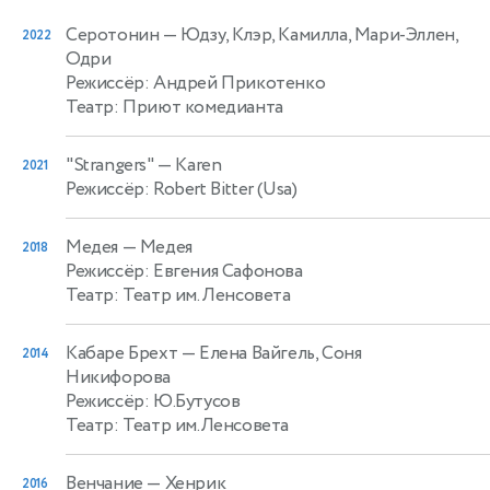
Серотонин
— Юдзу, Клэр, Камилла, Мари-Эллен,
2022
Одри
Режиссёр: Андрей Прикотенко
Театр: Приют комедианта
"Strangers"
— Karen
2021
Режиссёр: Robert Bitter (Usa)
Медея
— Медея
2018
Режиссёр: Евгения Сафонова
Театр: Театр им. Ленсовета
Кабаре Брехт
— Елена Вайгель, Соня
2014
Никифорова
Режиссёр: Ю.Бутусов
Театр: Театр им.Ленсовета
Венчание
— Хенрик
2016