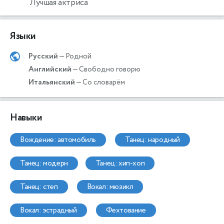
Лучшая актриса
Языки
Русский
— Родной
Английский
— Свободно говорю
Итальянский
— Со словарём
Навыки
вождение: автомобиль
танец: народный
танец: модерн
танец: хип-хоп
танец: степ
вокал: мюзикл
вокал: эстрадный
фехтование