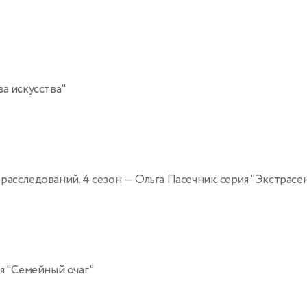
ва искусства"
 расследований. 4 сезон
— Ольга Пасечник. серия "Экстрасе
ия "Семейный очаг"