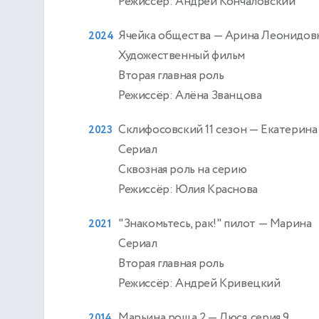
Режиссёр: Андрей Кончаловский
Ячейка общества
— Арина Леонидовн
2024
Художественный фильм
Вторая главная роль
Режиссёр: Алёна Званцова
Склифосовский 11 сезон
— Екатерина
2023
Сериал
Сквозная роль на серию
Режиссёр: Юлия Краснова
"Знакомьтесь, рак!" пилот
— Марина
2021
Сериал
Вторая главная роль
Режиссёр: Андрей Кривецкий
Марьина роща 2
— Люся. серия 9
2014