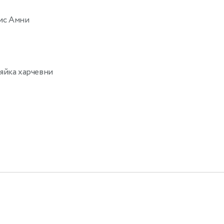
ис Амни
яйка харчевни