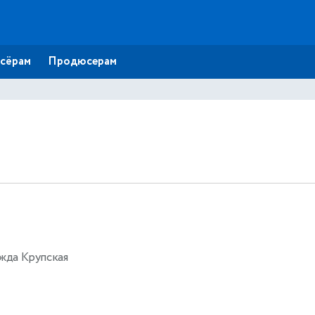
сёрам
Продюсерам
жда Крупская