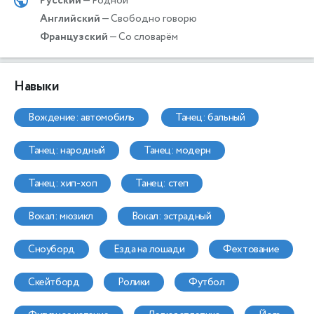
Русский
— Родной
Английский
— Свободно говорю
Французский
— Со словарём
Навыки
вождение: автомобиль
танец: бальный
танец: народный
танец: модерн
танец: хип-хоп
танец: степ
вокал: мюзикл
вокал: эстрадный
сноуборд
езда на лошади
фехтование
скейтборд
ролики
футбол