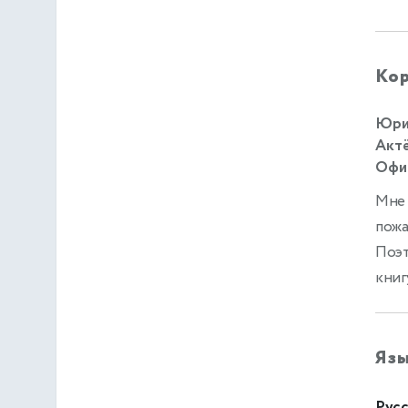
Кор
Юрий
Актё
Офиц
Мне 
пожа
Поэт
книг
Яз
Русс