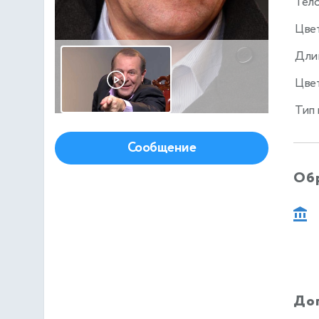
Тел
Цве
Дли
Цвет
Тип
Сообщение
Об
До