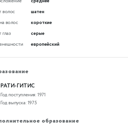
осложение
среднее
т волос
шатен
на волос
короткие
 глаз
серые
 внешности
европейский
разование
РАТИ-ГИТИС
Год поступления: 1971
Год выпуска: 1975
полнительное образование