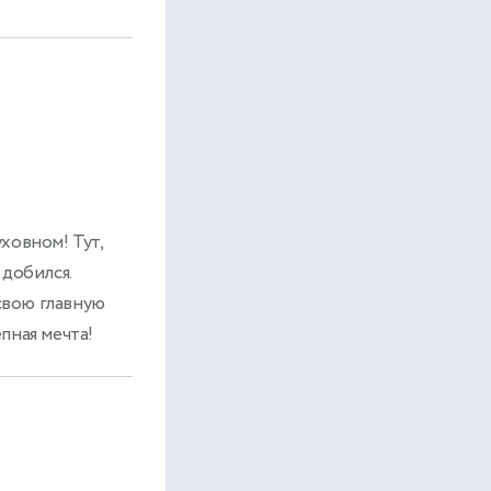
уховном! Тут,
 добился.
 свою главную
епная мечта!