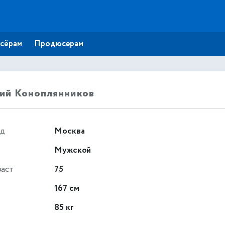
сёрам
Продюсерам
ий Коноплянников
од
Москва
Мужской
раст
75
т
167 см
85 кг