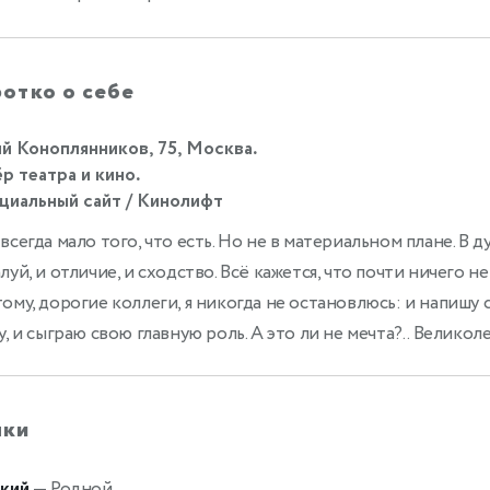
отко о себе
 Коноплянников, 75, Москва.
р театра и кино.
иальный сайт / Кинолифт
всегда мало того, что есть. Но не в материальном плане. В д
луй, и отличие, и сходство. Всё кажется, что почти ничего не
ому, дорогие коллеги, я никогда не остановлюсь: и напишу
у, и сыграю свою главную роль. А это ли не мечта?.. Великол
ыки
кий
— Родной