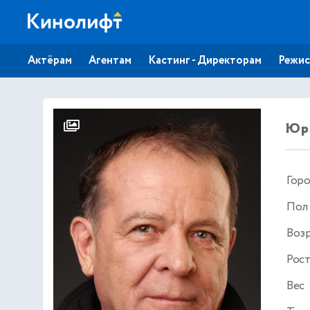
Актёрам
Агентам
Кастинг - Директорам
Режис
Юр
Гор
Пол
Воз
Рос
Вес