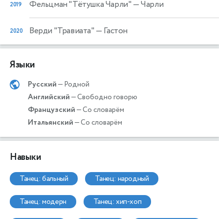
Фельцман "Тётушка Чарли"
— Чарли
2019
Верди "Травиата"
— Гастон
2020
Языки
Русский
— Родной
Английский
— Свободно говорю
Французский
— Со словарём
Итальянский
— Со словарём
Навыки
танец: бальный
танец: народный
танец: модерн
танец: хип-хоп