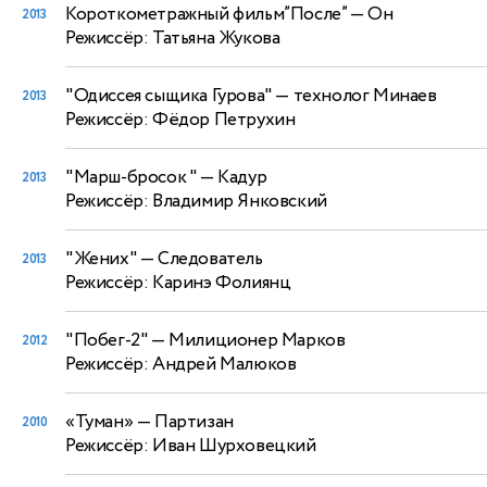
Короткометражный фильм”После”
— Он
2013
Режиссёр: Татьяна Жукова
"Одиссея сыщика Гурова"
— технолог Минаев
2013
Режиссёр: Фёдор Петрухин
"Марш-бросок "
— Кадур
2013
Режиссёр: Владимир Янковский
"Жених"
— Следователь
2013
Режиссёр: Каринэ Фолиянц
"Побег-2"
— Милиционер Марков
2012
Режиссёр: Андрей Малюков
«Туман»
— Партизан
2010
Режиссёр: Иван Шурховецкий