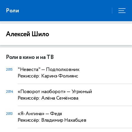
Роли
Алексей Шило
Роли в кино и на ТВ
"Невеста"
— Подполковник
2015
Режиссёр: Каринэ Фолиянс
«Поворот наоборот»
— Угрюмый
2014
Режиссёр: Алёна Семёнова
«Я- Ангина»
— Федя
2013
Режиссёр: Владимир Нахабцев