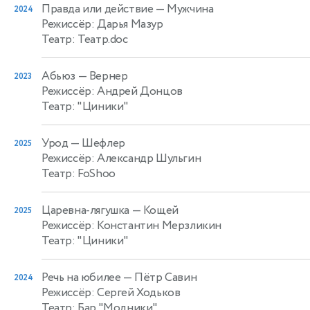
Правда или действие
— Мужчина
2024
Режиссёр: Дарья Мазур
Театр: Театр.doc
Абьюз
— Вернер
2023
Режиссёр: Андрей Донцов
Театр: "Циники"
Урод
— Шефлер
2025
Режиссёр: Александр Шульгин
Театр: FoShoo
Царевна-лягушка
— Кощей
2025
Режиссёр: Константин Мерзликин
Театр: "Циники"
Речь на юбилее
— Пётр Савин
2024
Режиссёр: Сергей Ходьков
Театр: Бар "Модники"