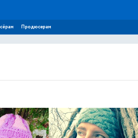
сёрам
Продюсерам