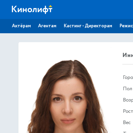
Актёрам
Агентам
Кастинг - Директорам
Режис
Инн
Гор
Пол
Воз
Рос
Вес