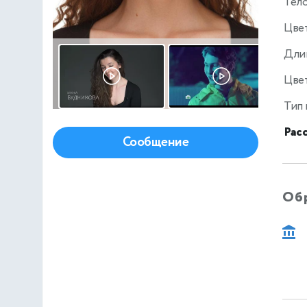
Тел
Цве
Дли
Цвет
Тип
Рас
Сообщение
Об