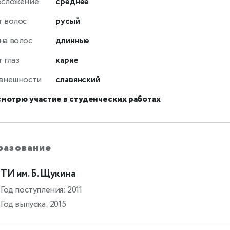
осложение
среднее
т волос
русый
на волос
длинные
 глаз
карие
 внешности
славянский
смотрю участие в студенческих работах
разование
ТИ им. Б. Щукина
Год поступления: 2011
Год выпуска: 2015