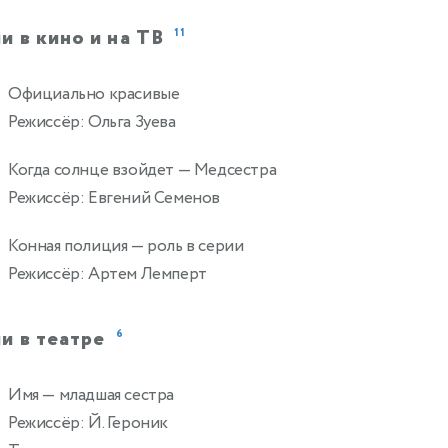
и в кино и на ТВ
11
Официально красивые
Режиссёр: Ольга Зуева
Когда солнце взойдет
— Медсестра
Режиссёр: Евгений Семенов
Конная полиция
— роль в серии
Режиссёр: Артем Лемперт
и в театре
6
Имя
— младшая сестра
Режиссёр: Й. Героник