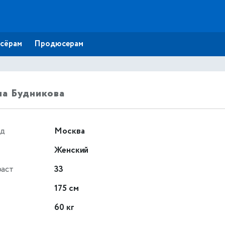
сёрам
Продюсерам
а Будникова
од
Москва
Женский
раст
33
т
175 см
60 кг