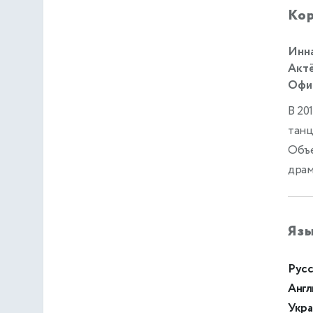
Кор
Инна
Актё
Офиц
В 20
танц
Объе
драм
Яз
Русс
Англ
Укра