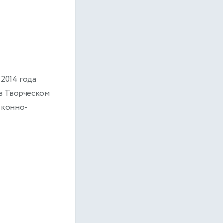
2014 года
 в Творческом
 конно-