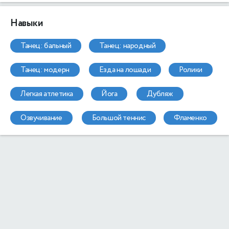
Навыки
танец: бальный
танец: народный
танец: модерн
езда на лошади
ролики
легкая атлетика
йога
дубляж
озвучивание
большой теннис
фламенко