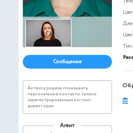
Тел
Цве
Дли
Цвет
Тип
Рас
Сообщение
Об
Актриса решила показывать
персональные контакты только
зарегистрированным кастинг-
директорам.
Агент