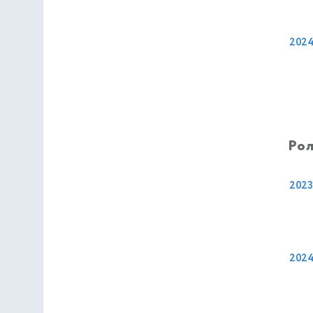
202
Рол
2023
202