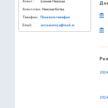
Агент
:
Есения Невская
До
Агентство:
Невская битва
Телефон:
Показать телефон
Email:
annaeseniya@mail.ru
Рол
202
202