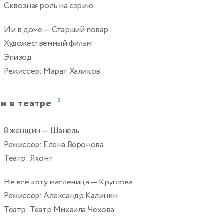
Сквозная роль на серию
Ии в доме
— Старший повар
4
Художественный фильм
Эпизод
Режиссёр: Марат Халиков
и в театре
2
8 женщин
— Шанель
Режиссёр: Елена Воронова
Театр: Яхонт
Не всё коту масленица
— Круглова
4
Режиссёр: Александр Калинин
Театр: Театр Михаила Чехова