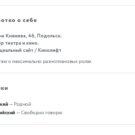
отко о себе
а Княжева, 46, Подольск.
р театра и кино.
иальный сайт / Кинолифт
аю о максимально разноплановых ролях.
ыки
кий
— Родной
ийский
— Свободно говорю