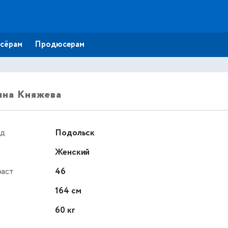
сёрам
Продюсерам
ина Княжева
од
Подольск
Женский
раст
46
т
164 см
60 кг