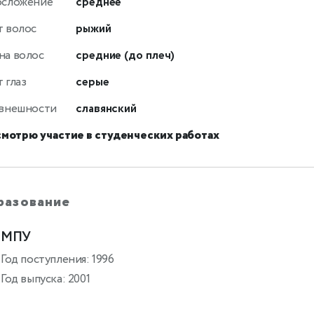
осложение
среднее
т волос
рыжий
на волос
средние (до плеч)
 глаз
серые
 внешности
славянский
смотрю участие в студенческих работах
разование
МПУ
Год поступления: 1996
Год выпуска: 2001