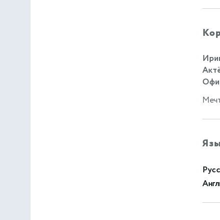
Кор
Ирин
Актё
Офиц
Мечт
Яз
Русс
Англ