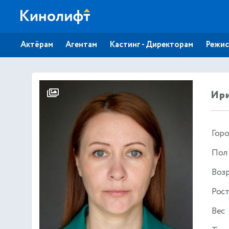
Актёрам
Агентам
Кастинг - Директорам
Режис
Ир
Гор
Пол
Воз
Рос
Вес