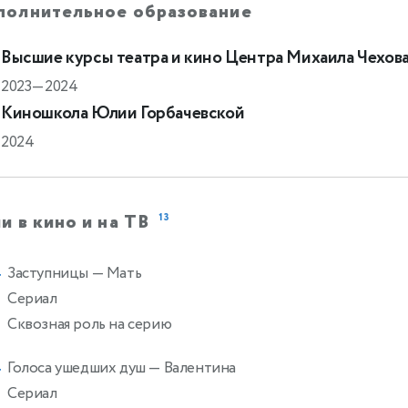
полнительное образование
Высшие курсы театра и кино Центра Михаила Чехов
2023—2024
Киношкола Юлии Горбачевской
2024
и в кино и на ТВ
13
Заступницы
— Мать
4
Сериал
Сквозная роль на серию
Голоса ушедших душ
— Валентина
4
Сериал