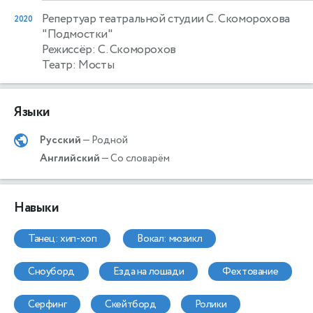
Репертуар театральной студии С. Скоморохова
2020
"Подмостки"
Режиссёр: С. Скоморохов
Театр: Мосты
Языки
Русский
— Родной
Английский
— Со словарём
Навыки
танец: хип-хоп
вокал: мюзикл
сноуборд
езда на лошади
фехтование
серфинг
скейтборд
ролики