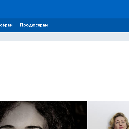
сёрам
Продюсерам