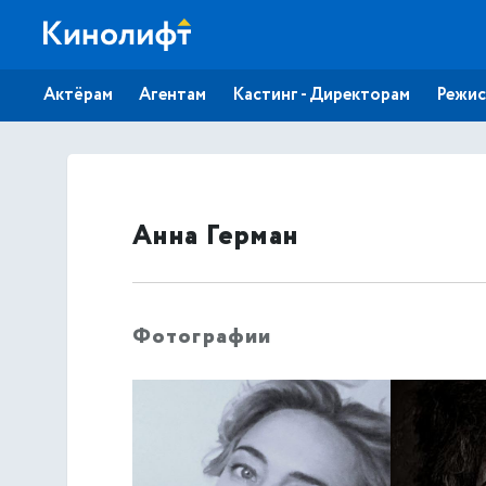
Актёрам
Агентам
Кастинг - Директорам
Режис
Анна Герман
Фотографии