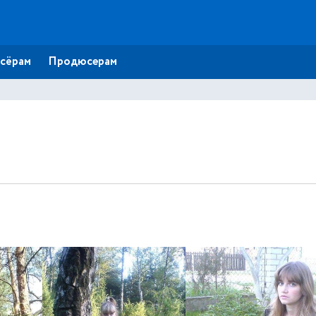
сёрам
Продюсерам