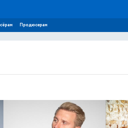
сёрам
Продюсерам