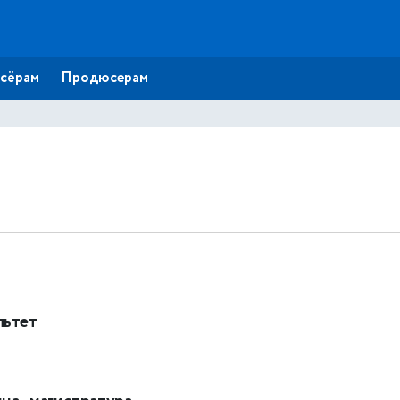
сёрам
Продюсерам
льтет