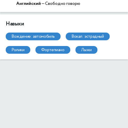
Английский
— Свободно говорю
Навыки
вождение: автомобиль
вокал: эстрадный
ролики
фортепиано
лыжи