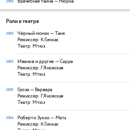
Врачебная тайна
— Нюрка
2006
Роли в театре
Чёрный монах
— Таня
2000
Режиссёр: К.Гинкас
Театр: Мтюз
Иванов и другие
— Сарра
2003
Режиссёр: Г.Яновская
Театр: Мтюз
Гроза
— Варвара
2005
Режиссёр: Г.Яновская
Театр: Мтюз
Роберто Зукко
— Мать
2006
Режиссёр: К.Гинкас