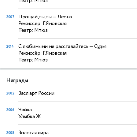
Театр: Мтюз
Прощай,ты,ты
— Леона
2007
Режиссёр: Г.Яновская
Театр: Мтюз
С любимыми не расставайтесь
— Судья
2014
Режиссёр: Г.Яновская
Театр: Мтюз
Награды
Засл арт России
2002
Чайка
2006
Улыбка Ж
Золотая лира
2008